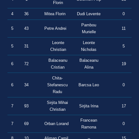
Florin
4
36
Mitea Florin
Dudi Levente
0
2
Pambou
5
43
Petre Andrei
11
9
Murielle
Leonte
Leonte
5
31
5
1
Christian
Nicholas
Balaceanu
Balaceanu
6
72
19
0
Cristian
Alina
Chita-
6
34
Stefanescu
Barcsa Leo
0
1
Radu
Sirjita Mihai
7
93
Sirjita Irina
17
0
Christian
Francean
7
69
Orban Lorand
0
1
Ramona
8
10
Aliman Camil
–
15
0