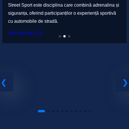
nă adrenalina și
Viteză pe circuit readuce farmecul curselor
riență sportivă
oferind piloților ocazia de a concura cu 
autentice de competiție
AflĂ MAI MULTE