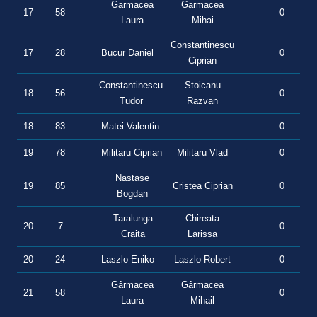
Garmacea
Garmacea
17
58
0
0
Laura
Mihai
Constantinescu
17
28
Bucur Daniel
0
0
Ciprian
Constantinescu
Stoicanu
18
56
0
0
Tudor
Razvan
18
83
Matei Valentin
–
0
0
19
78
Militaru Ciprian
Militaru Vlad
0
0
Nastase
19
85
Cristea Ciprian
0
0
Bogdan
Taralunga
Chireata
20
7
0
0
Craita
Larissa
20
24
Laszlo Eniko
Laszlo Robert
0
0
Gârmacea
Gârmacea
21
58
0
0
Laura
Mihail