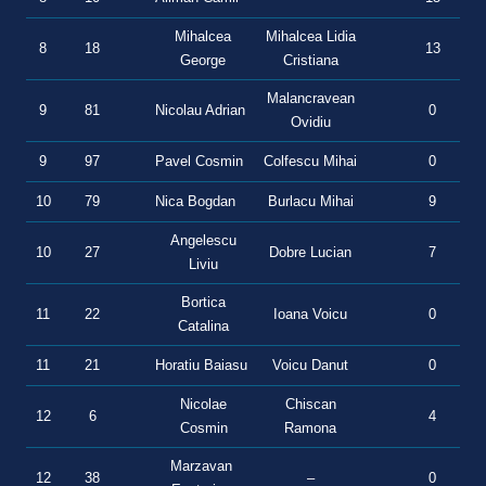
Mihalcea
Mihalcea Lidia
8
18
13
0
George
Cristiana
Malancravean
9
81
Nicolau Adrian
0
1
Ovidiu
9
97
Pavel Cosmin
Colfescu Mihai
0
11
10
79
Nica Bogdan
Burlacu Mihai
9
0
Angelescu
10
27
Dobre Lucian
7
1
Liviu
Bortica
11
22
Ioana Voicu
0
7
Catalina
11
21
Horatiu Baiasu
Voicu Danut
0
5
Nicolae
Chiscan
12
6
4
0
Cosmin
Ramona
Marzavan
12
38
–
0
4