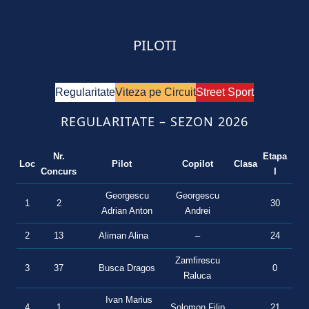
PILOTI
Regularitate
Viteza pe Circuit
Street Sport
REGULARITATE – SEZON 2026
Nr.
Etapa
Eta
Loc
Pilot
Copilot
Clasa
Concurs
I
II
Georgescu
Georgescu
1
2
30
3
Adrian Anton
Andrei
2
13
Aliman Alina
–
24
0
Zamfirescu
3
37
Busca Dragos
0
2
Raluca
Ivan Marius
4
1
Solomon Filip
21
0