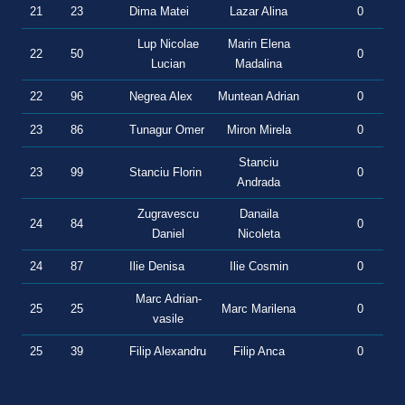
21
23
Dima Matei
Lazar Alina
0
0
Lup Nicolae
Marin Elena
22
50
0
0
Lucian
Madalina
22
96
Negrea Alex
Muntean Adrian
0
0
23
86
Tunagur Omer
Miron Mirela
0
0
Stanciu
23
99
Stanciu Florin
0
0
Andrada
Zugravescu
Danaila
24
84
0
0
Daniel
Nicoleta
24
87
Ilie Denisa
Ilie Cosmin
0
0
Marc Adrian-
25
25
Marc Marilena
0
0
vasile
25
39
Filip Alexandru
Filip Anca
0
0