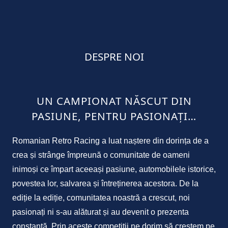
DESPRE NOI
UN CAMPIONAT NĂSCUT DIN
PASIUNE, PENTRU PASIONAȚI…
Romanian Retro Racing a luat naștere din dorința de a
crea și strânge împreună o comunitate de oameni
inimoși ce împart aceeași pasiune, automobilele istorice,
povestea lor, salvarea și întreținerea acestora. De la
ediție la ediție, comunitatea noastră a crescut, noi
pasionați ni s-au alăturat și au devenit o prezenta
constantă. Prin aceste competiții ne dorim să creștem pe