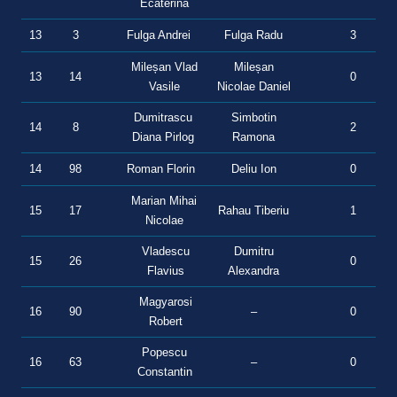
Ecaterina
13
3
Fulga Andrei
Fulga Radu
3
0
Mileșan Vlad
Mileșan
13
14
0
3
Vasile
Nicolae Daniel
Dumitrascu
Simbotin
14
8
2
0
Diana Pirlog
Ramona
14
98
Roman Florin
Deliu Ion
0
2
Marian Mihai
15
17
Rahau Tiberiu
1
0
Nicolae
Vladescu
Dumitru
15
26
0
0
Flavius
Alexandra
Magyarosi
16
90
–
0
0
Robert
Popescu
16
63
–
0
0
Constantin