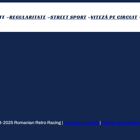
TE
REGULARITATE
STREET SPORT
VITEZĂ PE CIRCUIT
-2025 Romanian Retro Racing |
Termeni și condiții
|
Politica de confidenț