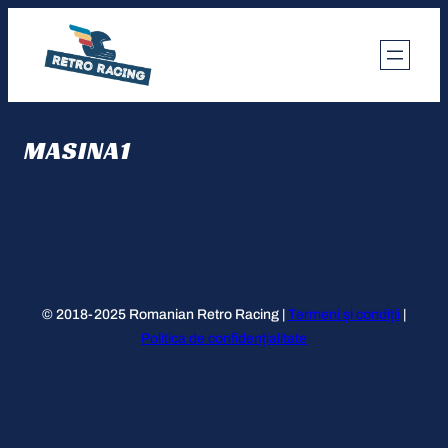
Skip
to
content
MASINA1
© 2018-2025 Romanian Retro Racing |
Termeni și condiții
|
Politica de confidențialitate